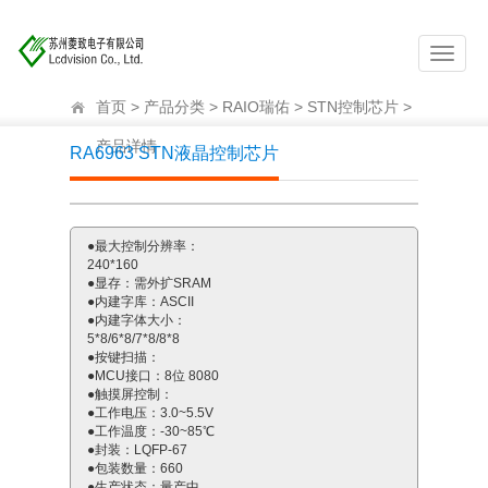
首页
>
产品分类
>
RAIO瑞佑
>
STN控制芯片
>
产品详情
RA6963 STN液晶控制芯片
Previous
Next
●最大控制分辨率：
240*160
●显存：需外扩SRAM
●内建字库：ASCII
●内建字体大小：
5*8/6*8/7*8/8*8
●按键扫描：
●MCU接口：8位 8080
●触摸屏控制：
●工作电压：3.0~5.5V
●工作温度：-30~85℃
●封装：LQFP-67
●包装数量：660
●生产状态：量产中