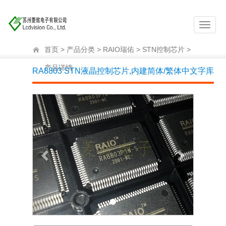
首页
>
产品分类
>
RAIO瑞佑
>
STN控制芯片
>
产品详情
RA8803 STN液晶控制芯片,内建简体/繁体中文字库
Previous
Next