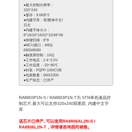
●最大控制分辨率：
320*240
●显存：9.6KB*2
●内建字库：简/繁体中文/
日文
●内建字体大小：
8*16/16*16/32*32/48*48
●按键扫描：8*8
●MCU接口：4/8位
6800/8080
●触摸屏控制：10位
●工作电压：2.4~5.5V
●工作温度：-20~80℃
●封装：PQFP-100/COB
●包装数量：660/1000
●生产状态：已停产
RA8803P1N-S / RA8803P1N-T为 STN单色液晶控
制芯片,最大可以支持320x240双图层, 内建中文字
库.
该芯片已停产, 可以使用RA8806AL2N-S /
RA8806L2N-T，详情请咨询我司销售。