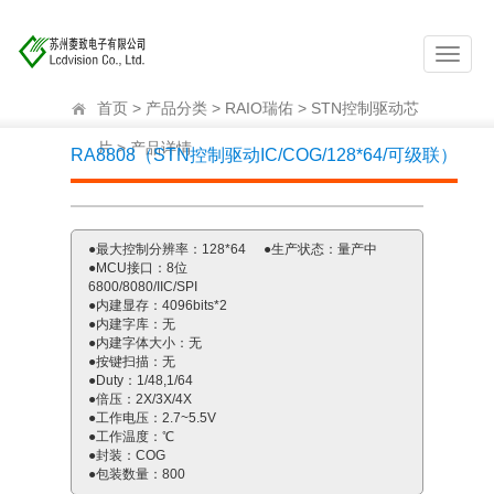
首页
>
产品分类
>
RAIO瑞佑
>
STN控制驱动芯
片
> 产品详情
RA8808（STN控制驱动IC/COG/128*64/可级联）
Previous
Next
●最大控制分辨率：128*64
●生产状态：量产中
●MCU接口：8位
6800/8080/IIC/SPI
●内建显存：4096bits*2
●内建字库：无
●内建字体大小：无
●按键扫描：无
●Duty：1/48,1/64
●倍压：2X/3X/4X
●工作电压：2.7~5.5V
●工作温度：℃
●封装：COG
●包装数量：800